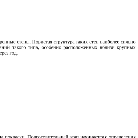
нные стены. Пористая структура таких стен наиболее сильно
даний такого типа, особенно расположенных вблизи крупных
ерез год.
апа покраски. Подготовительный этап начинается с определения