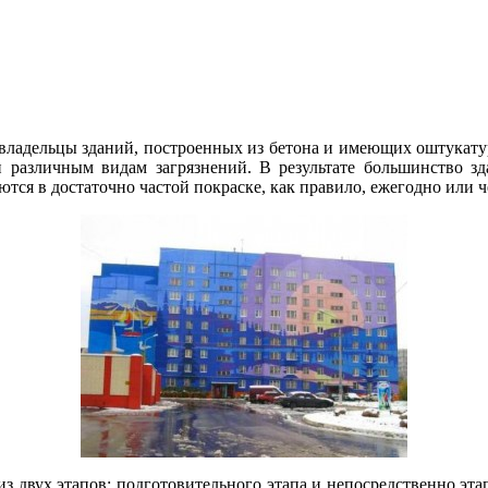
адельцы зданий, построенных из бетона и имеющих оштукатуре
и различным видам загрязнений. В результате большинство з
ся в достаточно частой покраске, как правило, ежегодно или ч
из двух этапов: подготовительного этапа и непосредственно эт