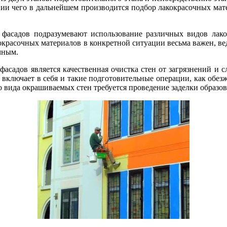
ании чего в дальнейшем производится подбор лакокрасочных мат
адов подразумевают использование различных видов лакокр
расочных материалов в конкретной ситуации весьма важен, вед
ечным.
дов является качественная очистка стен от загрязнений и сл
 включает в себя и такие подготовительные операции, как обез
о вида окрашиваемых стен требуется проведение заделки образ