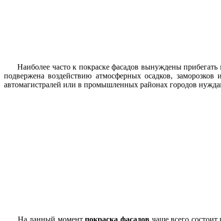
Наиболее часто к покраске фасадов вынуждены прибегать вл
подвержена воздействию атмосферных осадков, заморозков 
автомагистралей или в промышленных районах городов нуждают
На данный момент
покраска фасадов
чаще всего состоит 